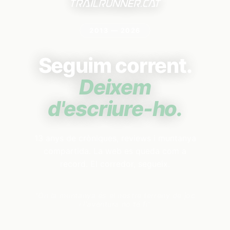
2013 — 2026
Seguim corrent.
Deixem
d'escriure-ho.
13 anys de cròniques, reviews i muntanya
compartida. La web es queda com a
record. El corredor, segueix.
"On la muntanya és el nostre terreny de joc
i l'aventura no té fi"