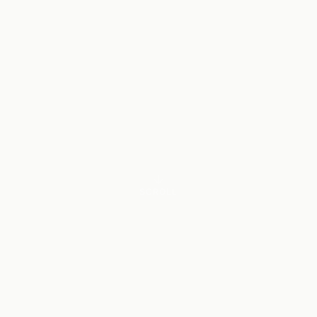
SCROLL
LA NOTA D'AQUEST CANVI