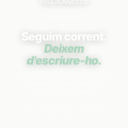
2013 — 2026
Seguim corrent.
Deixem
d'escriure-ho.
13 anys de cròniques, reviews i muntanya
compartida. La web es queda com a
record. El corredor, segueix.
"On la muntanya és el nostre terreny de joc
i l'aventura no té fi"