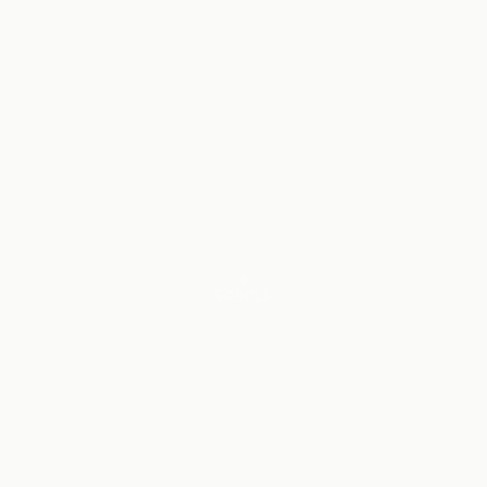
SCROLL
LA NOTA D'AQUEST CANVI