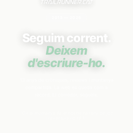
2013 — 2026
Seguim corrent.
Deixem
d'escriure-ho.
13 anys de cròniques, reviews i muntanya
compartida. La web es queda com a
record. El corredor, segueix.
"On la muntanya és el nostre terreny de joc
i l'aventura no té fi"