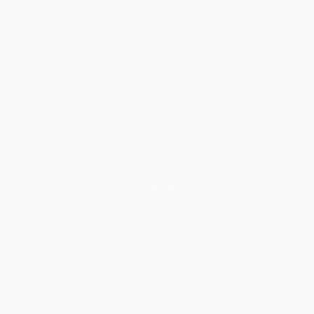
SCROLL
LA NOTA D'AQUEST CANVI