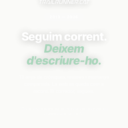
2013 — 2026
Seguim corrent.
Deixem
d'escriure-ho.
13 anys de cròniques, reviews i muntanya
compartida. La web es queda com a
record. El corredor, segueix.
"On la muntanya és el nostre terreny de joc
i l'aventura no té fi"