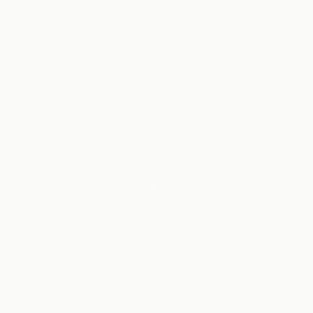
SCROLL
LA NOTA D'AQUEST CANVI