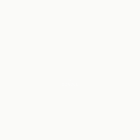
SCROLL
LA NOTA D'AQUEST CANVI