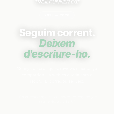
2013 — 2026
Seguim corrent.
Deixem
d'escriure-ho.
13 anys de cròniques, reviews i muntanya
compartida. La web es queda com a
record. El corredor, segueix.
"On la muntanya és el nostre terreny de joc
i l'aventura no té fi"